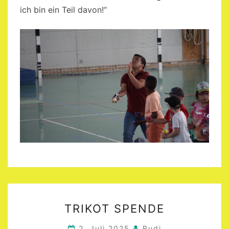
ich bin ein Teil davon!“
TRIKOT
TRIKOT SPENDE
SPENDE
2. Juli 2025
Rudi