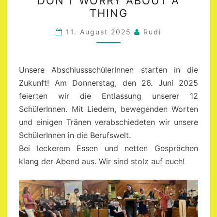
DON’T WORRY ABOUT A
WORRY
THING
ABOUT
A
11. August 2025
Rudi
THING
Unsere AbschlussschülerInnen starten in die
Zukunft! Am Donnerstag, den 26. Juni 2025
feierten wir die Entlassung unserer 12
SchülerInnen. Mit Liedern, bewegenden Worten
und einigen Tränen verabschiedeten wir unsere
SchülerInnen in die Berufswelt.
Bei leckerem Essen und netten Gesprächen
klang der Abend aus. Wir sind stolz auf euch!