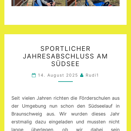
SPORTLICHER
SPORTLICHER
JAHRESABSCHLUSS
JAHRESABSCHLUSS AM
AM
SÜDSEE
SÜDSEE
14. August 2025
Rudi1
Seit vielen Jahren richten die Förderschulen aus
der Umgebung nun schon den Südseelauf in
Braunschweig aus. Wir wurden dieses Jahr
erstmalig dazu eingeladen und mussten nicht
lange überlegen, ob wir dabei sein