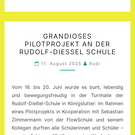
GRANDIOSES
GRANDIOSES
PILOTPROJEKT AN
PILOTPROJEKT AN DER
DER
RUDOLF-DIESSEL SCHULE
RUDOLF-
DIESSEL S
11. August 2025
Rudi
CHULE
Vom 16. bis 20. Juni wurde es bunt, lebendig
und bewegungsfreudig in der Turnhalle der
Rudolf-Dießel-Schule in Königslutter: Im Rahmen
eines Pilotprojekts in Kooperation mit Sebastian
Zimmermann von der FlowSchule und seinem
Kollegen durften alle Schülerinnen und Schüler –