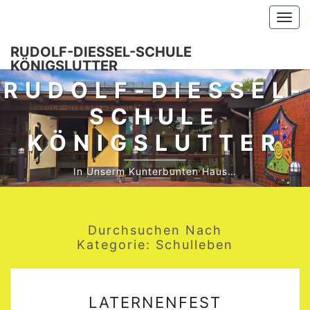
Skip
Togg
to
navi
content
RUDOLF-DIESSEL-SCHULE K
ÖNIGSLUTTER
RUDOLF-DIESSEL-S
CHULE K
ÖNIGSLUTTER
In Unserm Kunterbunten Haus…
Durchsuchen Nach
Kategorie:
Schulleben
LATERNENFEST
LATERNENFEST