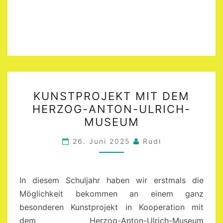
KUNSTPROJEKT
KUNSTPROJEKT MIT DEM
MIT
HERZOG-ANTON-ULRICH-
DEM
MUSEUM
HERZOG-
ANTON-
26. Juni 2025
Rudi
ULRICH-
MUSEUM
In diesem Schuljahr haben wir erstmals die
Möglichkeit bekommen an einem ganz
besonderen Kunstprojekt in Kooperation mit
dem Herzog-Anton-Ulrich-Museum