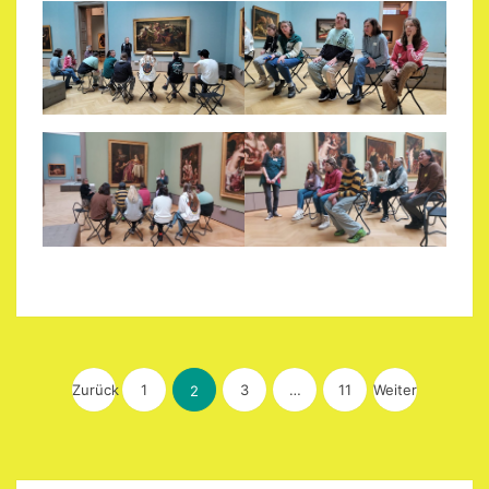
Seitennummerierung
der
Zurück
1
3
…
11
Weiter
2
Beiträge