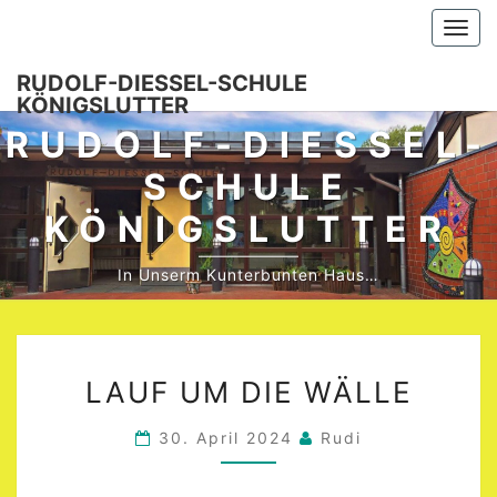
Skip
Togg
to
navi
content
RUDOLF-DIESSEL-SCHULE K
ÖNIGSLUTTER
RUDOLF-DIESSEL-S
CHULE K
ÖNIGSLUTTER
In Unserm Kunterbunten Haus…
LAUF
LAUF UM DIE WÄLLE
UM
DIE
30. April 2024
Rudi
WÄLLE