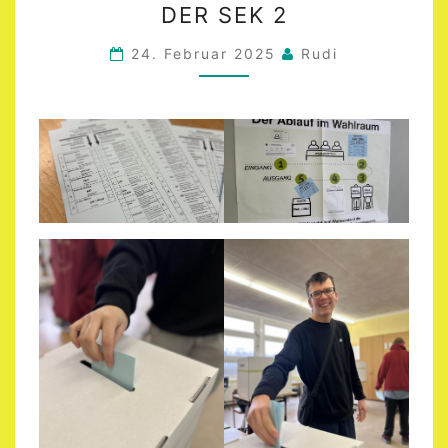
DER SEK 2
DER
SEK
24. Februar 2025
Rudi
2