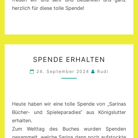
herzlich für diese tolle Spende!
SPENDE
SPENDE ERHALTEN
ERHALTEN
24. September 2024
Rudi
Heute haben wir eine tolle Spende von „Sarinas
Bücher- und Spieleparadies“ aus Königslutter
erhalten.
Zum Welttag des Buches wurden Spenden
gesammelt, welche Sarina dann noch aufstockte