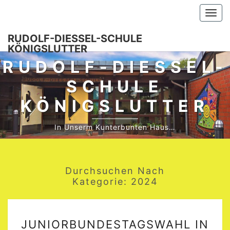
Skip
Togg
to
navi
content
RUDOLF-DIESSEL-SCHULE K
ÖNIGSLUTTER
RUDOLF-DIESSEL-S
CHULE K
ÖNIGSLUTTER
In Unserm Kunterbunten Haus…
Durchsuchen Nach
Kategorie:
2024
JUNIORBUNDESTAGSW
JUNIORBUNDESTAGSWAHL IN
IN