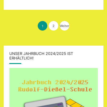
Seitennummerierung
der
2
Weiter
1
Beiträge
UNSER JAHRBUCH 2024/2025 IST
ERHÄLTLICH!