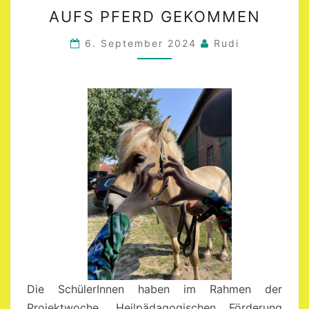
AUFS
AUFS PFERD GEKOMMEN
PFERD
GEKOMMEN
6. September 2024
Rudi
Die SchülerInnen haben im Rahmen der
Projektwoche „Heilpädagogischen Förderung