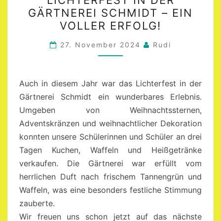
LICHTERFEST IN DER
IN
GÄRTNEREI SCHMIDT – EIN
DER
VOLLER ERFOLG!
GÄRTNEREI
SCHMIDT
27. November 2024
Rudi
–
EIN
VOLLER
Auch in diesem Jahr war das Lichterfest in der
ERFOLG!
Gärtnerei Schmidt ein wunderbares Erlebnis.
Umgeben von Weihnachtssternen,
Adventskränzen und weihnachtlicher Dekoration
konnten unsere Schülerinnen und Schüler an drei
Tagen Kuchen, Waffeln und Heißgetränke
verkaufen. Die Gärtnerei war erfüllt vom
herrlichen Duft nach frischem Tannengrün und
Waffeln, was eine besonders festliche Stimmung
zauberte.
Wir freuen uns schon jetzt auf das nächste