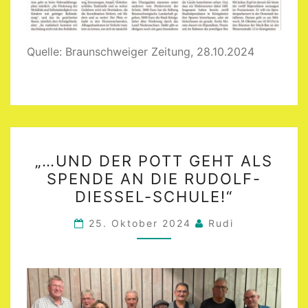
Quelle: Braunschweiger Zeitung, 28.10.2024
„…
„…UND DER POTT GEHT ALS
UND
SPENDE AN DIE RUDOLF-
DER
DIESSEL-SCHULE!“
POTT
GEHT
25. Oktober 2024
Rudi
ALS
SPENDE
AN
DIE