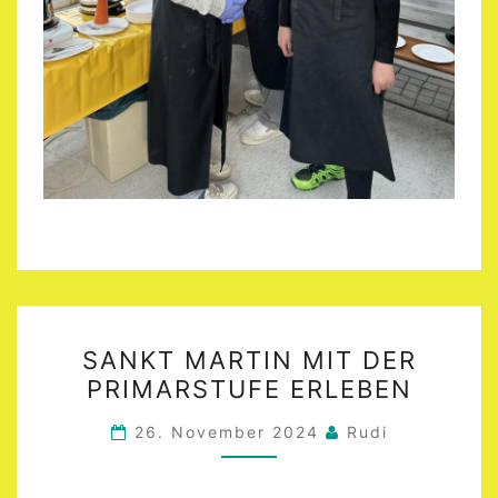
SANKT
SANKT MARTIN MIT DER
MARTIN
PRIMARSTUFE ERLEBEN
MIT
DER
26. November 2024
Rudi
PRIMARSTUFE
ERLEBEN