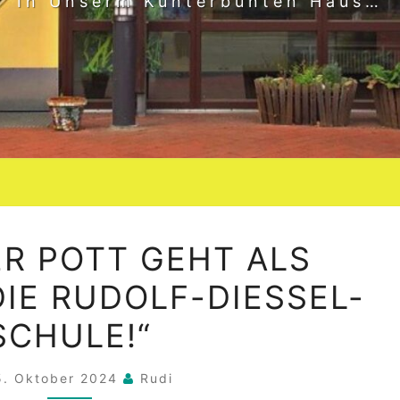
In Unserm Kunterbunten Haus…
„…
R POTT GEHT ALS
UND
IE RUDOLF-DIESSEL-S
DER
POTT
CHULE!“
GEHT
ALS
5. Oktober 2024
Rudi
SPENDE