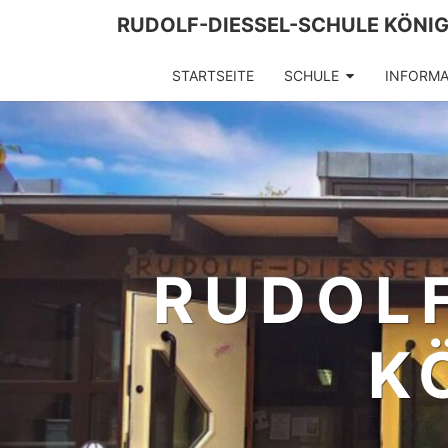
Skip
RUDOLF-DIESSEL-SCHULE KÖNIG
to
content
STARTSEITE
SCHULE
INFORMA
RUDOLF
Ö