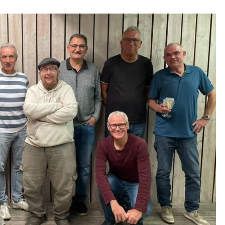
AN
DIE
RUDOLF-
DIESSEL-S
CHULE!“