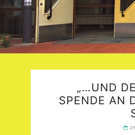
„…UND DE
SPENDE AN D
2