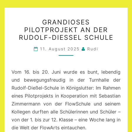
GRANDIOSES
GRANDIOSES
PILOTPROJEKT AN
PILOTPROJEKT AN DER
DER
RUDOLF-DIESSEL SCHULE
RUDOLF-
DIESSEL S
11. August 2025
Rudi
CHULE
Vom 16. bis 20. Juni wurde es bunt, lebendig
und bewegungsfreudig in der Turnhalle der
Rudolf-Dießel-Schule in Königslutter: Im Rahmen
eines Pilotprojekts in Kooperation mit Sebastian
Zimmermann von der FlowSchule und seinem
Kollegen durften alle Schülerinnen und Schüler –
von der 1. bis zur 12. Klasse – eine Woche lang in
die Welt der FlowArts eintauchen.