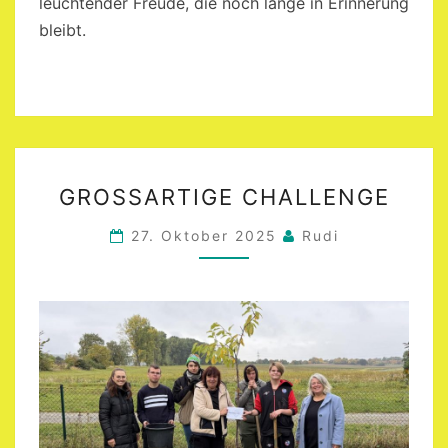
leuchtender Freude, die noch lange in Erinnerung
bleibt.
GROSSARTIGE C
GROSSARTIGE CHALLENGE
HALLENGE
27. Oktober 2025
Rudi