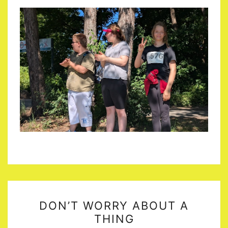
DON’T
DON’T WORRY ABOUT A
WORRY
THING
ABOUT