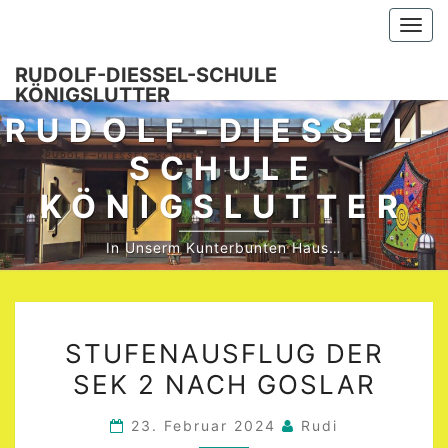
Skip
Togg
to
navi
content
RUDOLF-DIESSEL-SCHULE K
ÖNIGSLUTTER
RUDOLF-DIESSEL-S
CHULE K
ÖNIGSLUTTER
In Unserm Kunterbunten Haus…
STUFENAUSFLUG
STUFENAUSFLUG DER
DER
SEK 2 NACH GOSLAR
SEK
2
23. Februar 2024
Rudi
NACH