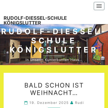
Skip
Togg
to
navi
content
RUDOLF-DIESSEL-SCHULE K
ÖNIGSLUTTER
RUDOLF-DIESSEL-S
CHULE K
ÖNIGSLUTTER
In Unserm Kunterbunten Haus…
BALD
BALD SCHON IST
SCHON
WEIHNACHT…
IST
WEIHNACHT…
19. Dezember 2025
Rudi