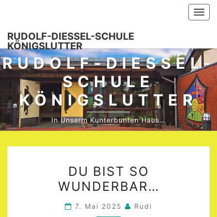
Skip
Togg
to
navi
content
RUDOLF-DIESSEL-SCHULE K
ÖNIGSLUTTER
RUDOLF-DIESSEL-S
CHULE K
ÖNIGSLUTTER
In Unserm Kunterbunten Haus…
DU
DU BIST SO
BIST
WUNDERBAR…
SO
WUNDERBAR…
7. Mai 2025
Rudi