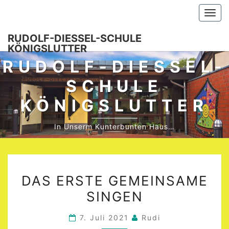
Skip
Togg
to
navi
content
RUDOLF-DIESSEL-SCHULE K
ÖNIGSLUTTER
RUDOLF-DIESSEL-S
CHULE K
ÖNIGSLUTTER
In Unserm Kunterbunten Haus…
DAS
DAS ERSTE GEMEINSAME
ERSTE
SINGEN
GEMEINSAME
SINGEN
7. Juli 2021
Rudi