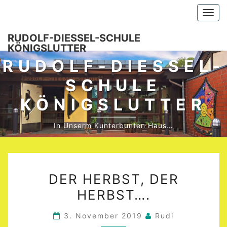
Skip
Togg
to
navi
content
RUDOLF-DIESSEL-SCHULE K
ÖNIGSLUTTER
RUDOLF-DIESSEL-S
CHULE K
ÖNIGSLUTTER
In Unserm Kunterbunten Haus…
DER
DER HERBST, DER
HERBST,
HERBST….
DER
HERBST….
3. November 2019
Rudi